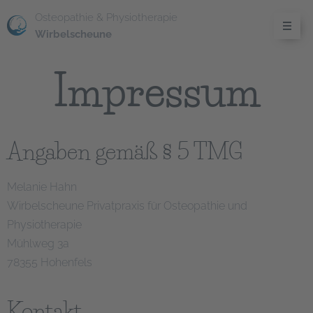
Osteopathie & Physiotherapie
Wirbelscheune
Impressum
Angaben gemäß § 5 TMG
Melanie Hahn
Wirbelscheune Privatpraxis für Osteopathie und
Physiotherapie
Mühlweg 3a
78355 Hohenfels
Kontakt