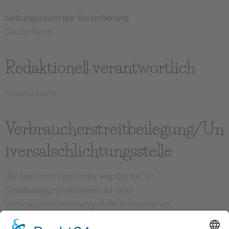
Geltungsraum der Versicherung:
Deutschland
Redaktionell verantwortlich
Melanie Hahn
Verbraucherstreitbeilegung/Un
iversalschlichtungsstelle
Wir sind nicht bereit oder verpflichtet, an
Streitbeilegungsverfahren vor einer
Verbraucherschlichtungsstelle teilzunehmen.