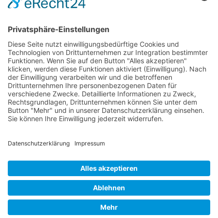
Design & Umsetzung:
LakeConcept GbR
Webdesign am Bodensee!
Herrengasse 15
88634 Herdwangen
info[at]lakeconcept.de
www.lakeconcept.de
Wir verwenden Cookies, um das einwandfreie Funktionieren
und die Sicherheit der Website zu gewährleisten und eine
bestmögliche Nutzererfahrung zu bieten.
© 2021 Wirbelscheune Privatpraxis für Osteopathie &
Physiotherapie und
LakeConcept
Nur notwendige akzeptieren
Alle akzeptieren
Impressum
|
Datenschutz
Erweiterte Einstellungen öffnen